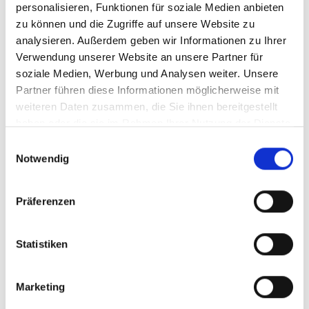
Stück
personalisieren, Funktionen für soziale Medien anbieten
zu können und die Zugriffe auf unsere Website zu
analysieren. Außerdem geben wir Informationen zu Ihrer
Produktnummer:
86010
Verwendung unserer Website an unsere Partner für
soziale Medien, Werbung und Analysen weiter. Unsere
Partner führen diese Informationen möglicherweise mit
Beschreibung
weiteren Daten zusammen, die Sie ihnen bereitgestellt
haben oder die sie im Rahmen Ihrer Nutzung der Dienste
Spuckschutz Die aktuelle Lage um Covid-19
gesammelt haben.
(Corona) sorgt daür, dass in allen Bereichen für
Einwilligungsauswahl
Notwendig
einen zuverlässigen Hygieneschutz…
Mehr
Bewertungen
Präferenzen
Informationen zur Produktsicherheit
Statistiken
Marketing