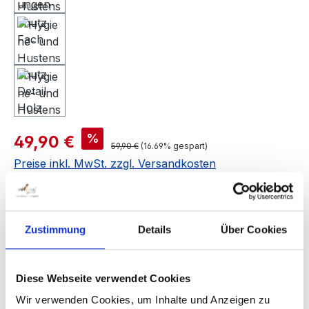
Verkaufspreis:
%
49,90 €
Regulärer Preis:
59,90 €
(16.69% gespart)
Preise inkl. MwSt. zzgl. Versandkosten
Versandkostenfrei
Zustimmung
Details
Über Cookies
Sofort verfügbar, Lieferzeit: 1-3 Werktage
Diese Webseite verwendet Cookies
Produkt Anzahl: Gib den gewünschten We
In den Warenkorb
Wir verwenden Cookies, um Inhalte und Anzeigen zu