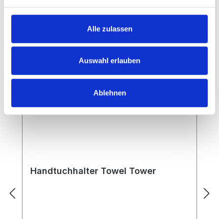
Produktgalerie überspringen
Accessory Items
Alle zulassen
Auswahl erlauben
Ablehnen
Handtuchhalter Towel Tower