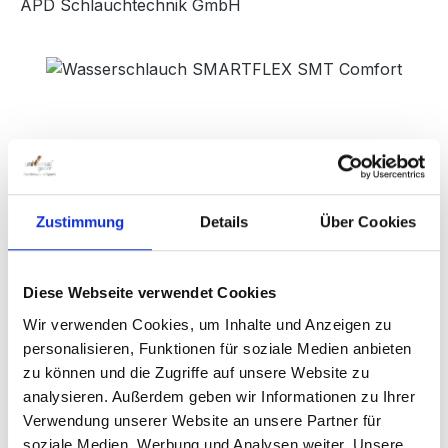
APD Schlauchtechnik GmbH
Bildergalerie überspringen
Zustimmung
Details
Über Cookies
Diese Webseite verwendet Cookies
Regulärer Preis:
160,00 €
Wir verwenden Cookies, um Inhalte und Anzeigen zu
Preise inkl. MwSt. zzgl. Versandkosten
personalisieren, Funktionen für soziale Medien anbieten
zu können und die Zugriffe auf unsere Website zu
analysieren. Außerdem geben wir Informationen zu Ihrer
Sofort verfügbar, Lieferzeit: 1-3 Werktage
Verwendung unserer Website an unsere Partner für
soziale Medien, Werbung und Analysen weiter. Unsere