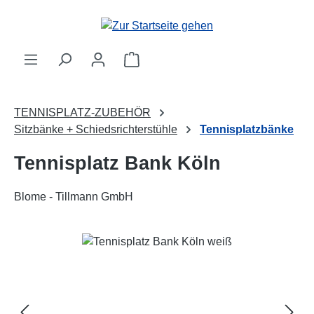
Zum Hauptinhalt springen
Warenkorb enthält 0 Positionen. 
TENNISPLATZ-ZUBEHÖR
Sitzbänke + Schiedsrichterstühle
Tennisplatzbänke
Tennisplatz Bank Köln
Blome - Tillmann GmbH
Bildergalerie überspringen