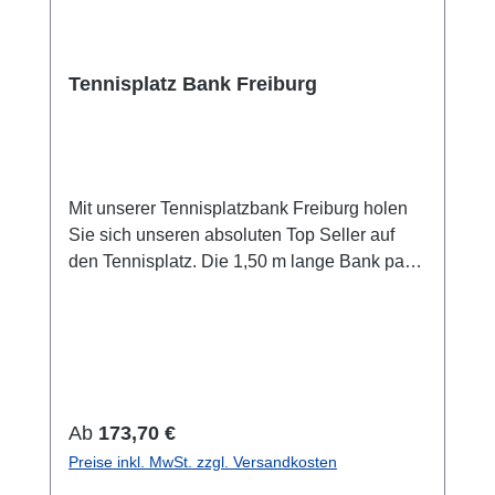
Tennisplatz Bank Freiburg
Mit unserer Tennisplatzbank Freiburg holen
Sie sich unseren absoluten Top Seller auf
den Tennisplatz. Die 1,50 m lange Bank passt
optimal an jede Seitenlinie und bietet bis zu
drei Personen problemlos einen Sitzplatz.
Diese ist absolut pflegeleicht und besteht
aus witterungsbeständigem Kunststoff und
kann daher ganzjährig aufgestellt bleiben.
Die Tennisplatzbank ist komplett zerleg- und
Regulärer Preis:
Ab
173,70 €
recyclebar. Mit zwei Vollkunststofffüßen und
Preise inkl. MwSt. zzgl. Versandkosten
einem Verstärkungswinkel in der Mitte sorgt