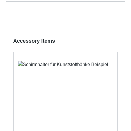
Produktgalerie überspringen
Accessory Items