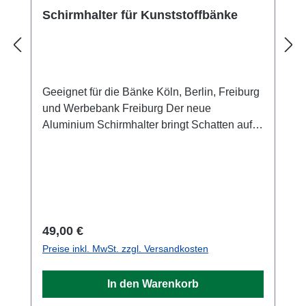
Schirmhalter für Kunststoffbänke
Geeignet für die Bänke Köln, Berlin, Freiburg
und Werbebank Freiburg Der neue
Aluminium Schirmhalter bringt Schatten auf
ihre Tennisplatz Bank. Um gesundheitliche
Schäden zu vermeiden ist auf einen
ausreichenden UV-Schutz zu achten. Der
Halter bietet daher die beste Lösung sich
gegen die Sonne zu schützen. Die Montage
erfolgt kinderleicht über die bereits
Regulärer Preis:
49,00 €
existierenden Schrauben der Rückenlehne.
Preise inkl. MwSt. zzgl. Versandkosten
Somit kann der Halter jederzeit nach Bedarf
nachgerüstet werden. Extra Schrauben
In den Warenkorb
werden nicht benötigt. Der
Innenrohrdurchmesser beträgt ca. 26 mm.