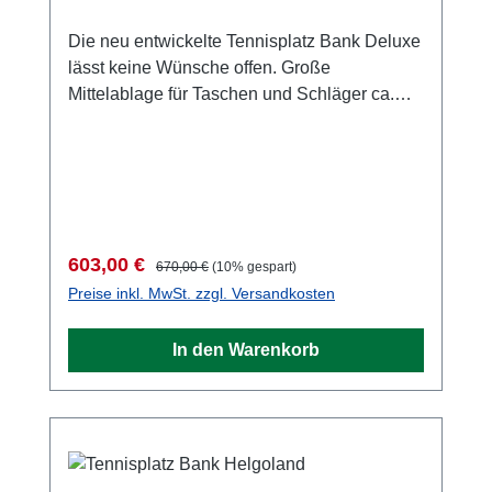
Die neu entwickelte Tennisplatz Bank Deluxe
lässt keine Wünsche offen. Große
Mittelablage für Taschen und Schläger ca.
100 x 45 cm, mit zwei bequemen Sesseln,
Sitzfläche 57 cm breit und 50 cm tief, aus
Vollkunststoff, witterungsbeständig, lichtecht.
Gesamtlänge: 235 cm. Super stabile
Ausführung. Ein Produkt der Spitzenklasse.
Brutto Gewicht 37 Kg
Verkaufspreis:
Regulärer Preis:
603,00 €
670,00 €
(10% gespart)
Preise inkl. MwSt. zzgl. Versandkosten
In den Warenkorb