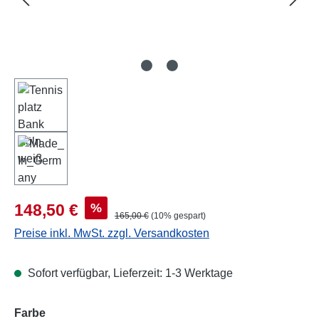
Verkaufspreis:
%
148,50 €
Regulärer Preis:
165,00 €
(10% gespart)
Preise inkl. MwSt. zzgl. Versandkosten
Sofort verfügbar, Lieferzeit: 1-3 Werktage
auswählen
Farbe