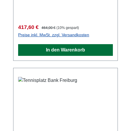
Profilträgern. Einfache Montage durch
vormontiertes Sitz- und Rückenteil. Brutto
Gewicht 24 Kg
Verkaufspreis:
Regulärer Preis:
417,60 €
464,00 €
(10% gespart)
Preise inkl. MwSt. zzgl. Versandkosten
In den Warenkorb