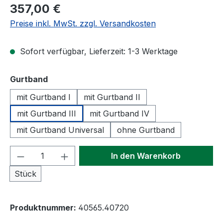
Regulärer Preis:
357,00 €
Preise inkl. MwSt. zzgl. Versandkosten
Sofort verfügbar, Lieferzeit: 1-3 Werktage
auswählen
Gurtband
mit Gurtband I
mit Gurtband II
mit Gurtband III
mit Gurtband IV
mit Gurtband Universal
ohne Gurtband
Produkt Anzahl: Gib den gewünschten We
In den Warenkorb
Stück
Produktnummer:
40565.40720