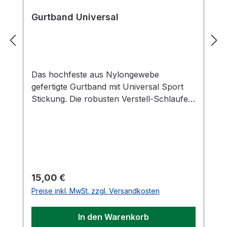
Gurtband Universal
Das hochfeste aus Nylongewebe
gefertigte Gurtband mit Universal Sport
Stickung. Die robusten Verstell-Schlaufen
und Spezialhaken sind aus VA nicht
rostend gefertigt. Gurtband Universal lässt
Ihr Tennisnetz optisch im Vordergrund
stehen. Gesamtlänge ca. 200 cm Breite
ca. 5 cm
Regulärer Preis:
15,00 €
Preise inkl. MwSt. zzgl. Versandkosten
In den Warenkorb