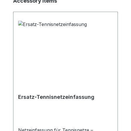
Produktgalerie überspringen
Accessory Items
Ersatz-Tennisnetzeinfassung
Netzeinfassung für Tennisnetze –