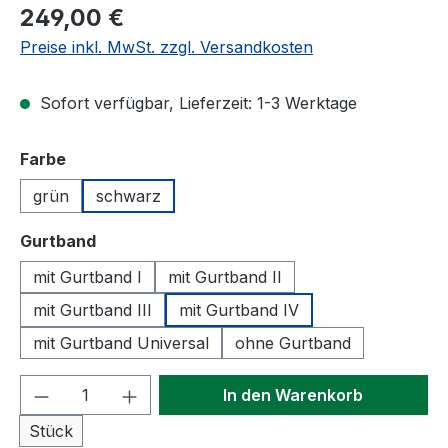
Regulärer Preis:
249,00 €
Preise inkl. MwSt. zzgl. Versandkosten
Sofort verfügbar, Lieferzeit: 1-3 Werktage
auswählen
Farbe
grün
schwarz
auswählen
Gurtband
mit Gurtband I
mit Gurtband II
mit Gurtband III
mit Gurtband IV
mit Gurtband Universal
ohne Gurtband
Produkt Anzahl: Gib den gewünschten We
In den Warenkorb
Stück