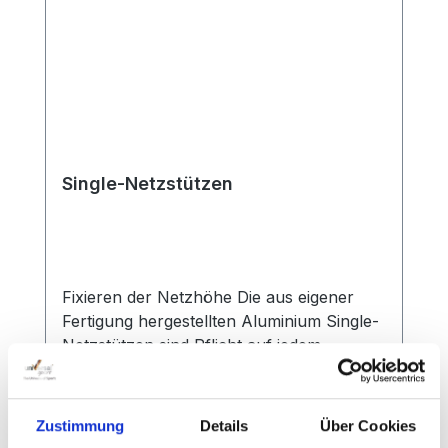
Sicherheit kann noch eine weitere
Seilklemme angebracht werden.
Single-Netzstützen
Fixieren der Netzhöhe Die aus eigener
Fertigung hergestellten Aluminium Single-
Netzstützen sind Pflicht auf jedem
Tennisplatz. Eine stabile Konstruktion und
große Alu-Tellerfüße sorgen für eine gute
Standsicherheit. Damit das Netz optimal
Zustimmung
Details
Über Cookies
fixiert wird, haben die Gabeln eine breite