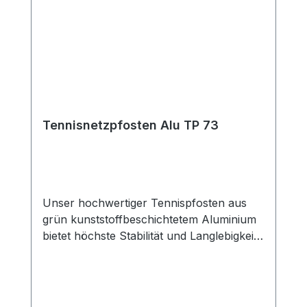
Tennisnetzpfosten Alu TP 73
Unser hochwertiger Tennispfosten aus
grün kunststoffbeschichtetem Aluminium
bietet höchste Stabilität und Langlebigkeit
für Ihren Tennisplatz. Mit einem
Durchmesser von Ø 73 mm und einem
speziell entwickelten drei Kammern
Spezialprofil ist dieser Pfosten besonders