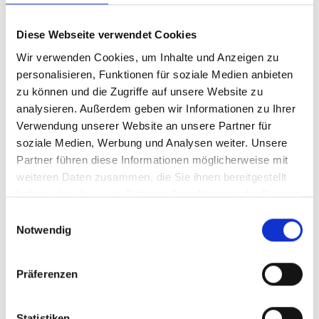
von ca. 2 cm. Mit einem Einzelgewicht von
lediglich ca. 370 Gramm sind die
Diese Webseite verwendet Cookies
Regulärer Preis:
Ab
59,00 €
Netzstützen ein wahres Leichtgewicht. Die
Preise inkl. MwSt. zzgl. Versandkosten
Wir verwenden Cookies, um Inhalte und Anzeigen zu
Gesamthöhe beträgt ca. 109 cm und die
personalisieren, Funktionen für soziale Medien anbieten
vorgeschriebene Netzhöhe zu
zu können und die Zugriffe auf unsere Website zu
Details
gewährleisten. In vier verschiedenen
analysieren. Außerdem geben wir Informationen zu Ihrer
Farben erhältlich. Technische Daten :
Verwendung unserer Website an unsere Partner für
Gesamthöhe: 109 cm Breite Gabel: 2
soziale Medien, Werbung und Analysen weiter. Unsere
Produktgalerie überspringen
Accessory Items
cm Durchmesser Teller: 9 cm Gewicht:
Partner führen diese Informationen möglicherweise mit
370 gr.
weiteren Daten zusammen, die Sie ihnen bereitgestellt
haben oder die sie im Rahmen Ihrer Nutzung der Dienste
gesammelt haben.
Einwilligungsauswahl
Notwendig
Präferenzen
Statistiken