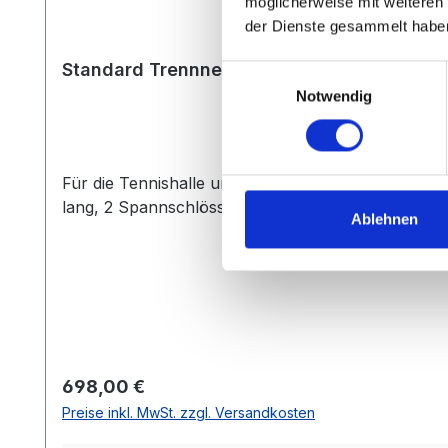
möglicherweise mit weiteren
der Dienste gesammelt habe
Standard Trennnetz 3 weiß - grün - schwa
Einwilligungsauswahl
Notwendig
Für die Tennishalle und den Außenbereich aus Pol
lang, 2 Spannschlössern, Bleischnurbeschwerung 
Ablehnen
Regulärer Preis:
698,00 €
Preise inkl. MwSt. zzgl. Versandkosten