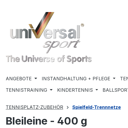
m Hauptinhalt springen
Zur Suche springen
Zur Hauptnavigation springen
ANGEBOTE
INSTANDHALTUNG + PFLEGE
TE
TENNISTRAINING
KINDERTENNIS
BALLSPOR
TENNISPLATZ-ZUBEHÖR
Spielfeld-Trennnetze
Bleileine - 400 g