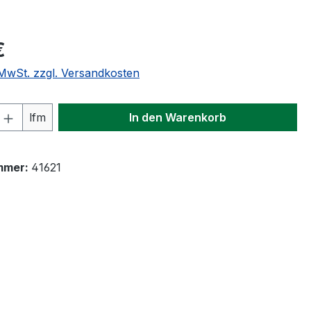
eis:
€
. MwSt. zzgl. Versandkosten
 Anzahl: Gib den gewünschten Wert ein 
lfm
In den Warenkorb
mmer:
41621