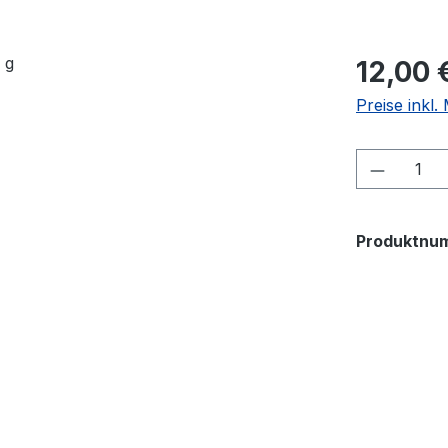
Regulärer Pr
12,00 
Preise inkl
Produkt
Produktnu