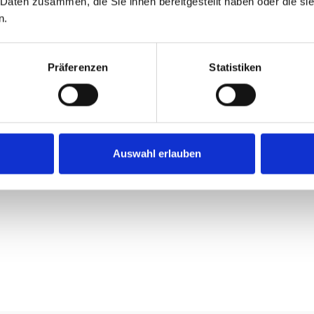
 Daten zusammen, die Sie ihnen bereitgestellt haben oder die s
n.
rz
Präferenzen
Statistiken
ypropylen hochfest, ca. 2,3 mm stark, Maschenweite 4,5 cm
200 g/m sowie Nylon-Führungsringe, je Meter 3 Stück am 
Auswahl erlauben