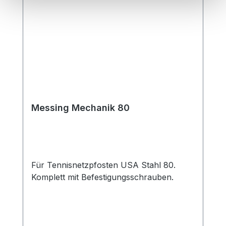
aus VA-Stahl, was für eine lange
Lebensdauer und eine hohe Belastbarkeit
sorgt. Bitte beachten Sie, dass die
Lieferung ohne Bodenhülsen erfolgt.
Messing Mechanik 80
Für Tennisnetzpfosten USA Stahl 80.
Komplett mit Befestigungsschrauben.