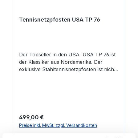
Tennisnetzpfosten USA TP 76
Der Topseller in den USA USA TP 76 ist
der Klassiker aus Nordamerika. Der
exklusive Stahltennisnetzpfosten ist nicht
umsonst der Topseller in den Staaten.
Verzinkt und grün pulverbeschichtet weißt
dieser eine lange Haltbarkeit auf. Mit
einem Ø von 76 mm und einer Wandstärke
von 3 mm ist dieser ausgezeichnet
verarbeitet. Die hochwertige
Regulärer Preis:
499,00 €
Messingzahnradmechanik mit Seillaufrad
Preise inkl. MwSt. zzgl. Versandkosten
und abnehmbarer Kurbel sorgen für eine
optimale Netzspannung. Die Messing