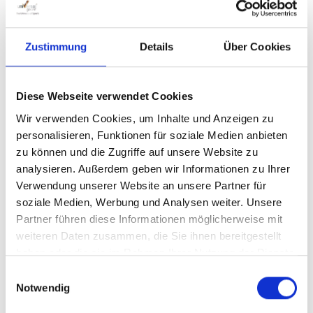
In den Warenkorb
Mechanik 76 wird komplett mit
Befestigungsschrauben geliefert.
Lieferung ohne Bodenhülsen. Die Hülsen
Zustimmung
Details
Über Cookies
Ø 76 mm können bei Bedarf dazu
erworben werden. Gesamtlänge beträgt
142 cm. Höhe über Boden ist 107 cm.
Diese Webseite verwendet Cookies
Befestigung des Tennisnetzes Um das
Wir verwenden Cookies, um Inhalte und Anzeigen zu
Tennisnetz ordnungsgemäß zu befestigen
personalisieren, Funktionen für soziale Medien anbieten
ist folgendes zu beachten: Damit die
zu können und die Zugriffe auf unsere Website zu
Drahtseilschlaufe in der Mechanik
analysieren. Außerdem geben wir Informationen zu Ihrer
befestigt werden kann, sollte zuvor die
Verwendung unserer Website an unsere Partner für
Innenliegende Mechanik Schraube
soziale Medien, Werbung und Analysen weiter. Unsere
gelockert werden um somit die Schlaufe
Partner führen diese Informationen möglicherweise mit
zu befestigen. Anschließend sollte die
weiteren Daten zusammen, die Sie ihnen bereitgestellt
Schraube wieder fest gezogen werden.
Tennisnetzpfosten Alu TP 73
haben oder die sie im Rahmen Ihrer Nutzung der Dienste
gesammelt haben.
Einwilligungsauswahl
Notwendig