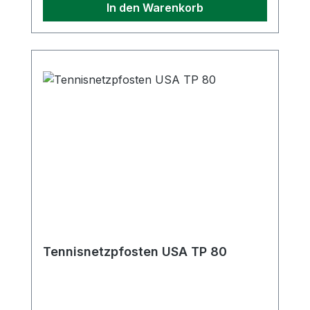
In den Warenkorb
widerstandsfähig gegen
Witterungseinflüsse macht. Die grün
pulverbeschichtete Oberfläche sorgt nicht
nur für eine ansprechende Optik, sondern
schützt den Stahl zusätzlich vor
Korrosion und erhöht die Lebensdauer
des Pfostens. Das robuste Material
garantiert eine hohe Festigkeit, selbst bei
intensiver Nutzung und wechselnden
Wetterbedingungen. Der Durchmesser
von 76 mm und eine Wandstärke von 2
mm machen den Pfosten besonders stabil
und widerstandsfähig. Mit einer
Umlenkrolle und einer Zahnrad-
Wickelmechanik ist der Netzpfosten
Tennisnetzpfosten USA TP 80
zudem einfach in der Handhabung. Die
abnehmbare Kurbel ermöglicht eine
komfortable Anpassung des Netzes, ohne