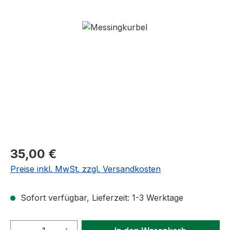
Bildergalerie überspringen
Regulärer Preis:
35,00 €
Preise inkl. MwSt. zzgl. Versandkosten
Sofort verfügbar, Lieferzeit: 1-3 Werktage
Produkt Anzahl: Gib den gewünschten We