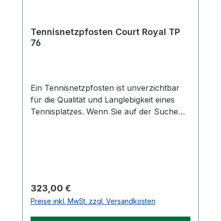
Tennisnetzpfosten Court Royal TP
76
Ein Tennisnetzpfosten ist unverzichtbar
für die Qualität und Langlebigkeit eines
Tennisplatzes. Wenn Sie auf der Suche
nach einem stabilen und langlebigen
Netzpfosten sind, dann ist unser
Tennisnetzpfosten aus verzinktem Stahl
die ideale Wahl. Mit seiner soliden
Bauweise und den durchdachten Features
bietet er sowohl Hobbyspielern als auch
Regulärer Preis:
323,00 €
Profis die perfekte Grundlage für jedes
Preise inkl. MwSt. zzgl. Versandkosten
Spiel. Unser Tennisnetzpfosten besteht
aus verzinktem Stahl, was ihn besonders