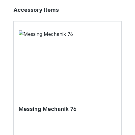
Produktgalerie überspringen
Accessory Items
Messing Mechanik 76