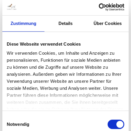
Zustimmung
Details
Über Cookies
Diese Webseite verwendet Cookies
Wir verwenden Cookies, um Inhalte und Anzeigen zu
personalisieren, Funktionen für soziale Medien anbieten
zu können und die Zugriffe auf unsere Website zu
analysieren. Außerdem geben wir Informationen zu Ihrer
Regulärer Preis:
19,00 €
Verwendung unserer Website an unsere Partner für
Preise inkl. MwSt. zzgl. Versandkosten
soziale Medien, Werbung und Analysen weiter. Unsere
Partner führen diese Informationen möglicherweise mit
weiteren Daten zusammen, die Sie ihnen bereitgestellt
Sofort verfügbar, Lieferzeit: 1-3 Werktage
haben oder die sie im Rahmen Ihrer Nutzung der Dienste
gesammelt haben.
Einwilligungsauswahl
auswählen
Ausführung
Notwendig
geschlossen
offen