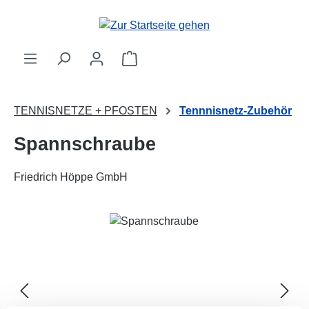
Zum Hauptinhalt springen
Warenkorb enthält 0 Positionen. 
TENNISNETZE + PFOSTEN
Tennnisnetz-Zubehör
Spannschraube
Friedrich Höppe GmbH
Bildergalerie überspringen