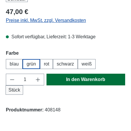
Regulärer Preis:
47,00 €
Preise inkl. MwSt. zzgl. Versandkosten
Sofort verfügbar, Lieferzeit: 1-3 Werktage
auswählen
Farbe
blau
grün
rot
schwarz
weiß
Produkt Anzahl: Gib den gewünschten Wert e
In den Warenkorb
Stück
Produktnummer:
408148