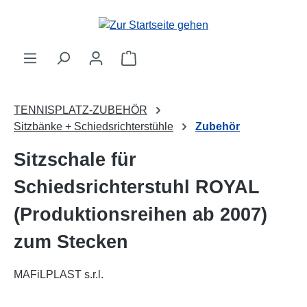
Zum Hauptinhalt springen
Warenkorb enthält 0 Positionen. 
TENNISPLATZ-ZUBEHÖR
Sitzbänke + Schiedsrichterstühle
Zubehör
Sitzschale für
Schiedsrichterstuhl ROYAL
(Produktionsreihen ab 2007)
zum Stecken
MAFiLPLAST s.r.l.