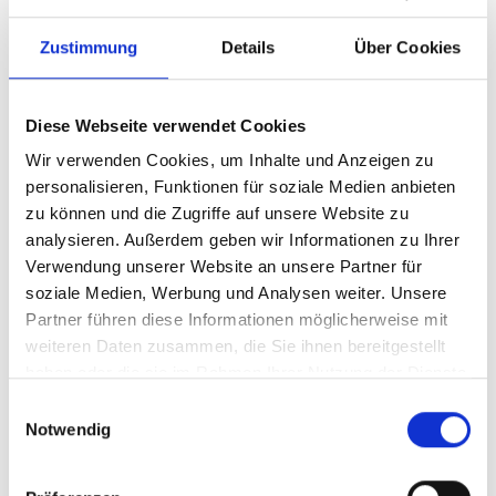
Zustimmung
Details
Über Cookies
Diese Webseite verwendet Cookies
Wir verwenden Cookies, um Inhalte und Anzeigen zu
personalisieren, Funktionen für soziale Medien anbieten
zu können und die Zugriffe auf unsere Website zu
Schiedsrichterstuhl Court Royal
analysieren. Außerdem geben wir Informationen zu Ihrer
Turnier
Verwendung unserer Website an unsere Partner für
soziale Medien, Werbung und Analysen weiter. Unsere
Partner führen diese Informationen möglicherweise mit
weiteren Daten zusammen, die Sie ihnen bereitgestellt
Hochwertiger Tennis Schiedsrichterstuhl
haben oder die sie im Rahmen Ihrer Nutzung der Dienste
Dieser hochwertige Aluminium
gesammelt haben.
Einwilligungsauswahl
Schiedsrichterstuhl ist aus eigener
Notwendig
Produktion und wird in Schönaich hergestellt.
Eine optimale Standsicherheit wird durch
eine stabile Sprossenleiter und vier Stützen