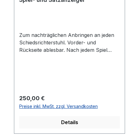
Zum nachträglichen Anbringen an jeden
Schiedsrichterstuhl. Vorder- und
Rückseite ablesbar. Nach jedem Spiel
schlägt der Schiedsrichter ohne
Anstrengung eine Tafel um. Der Spiel- &
Satzanzeiger wird komplett mit
Befestigungsmaterial für alle
Schiedsrichterstühle passend mit 9 cm
hohen Zahlen geliefert.
Regulärer Preis:
250,00 €
Preise inkl. MwSt. zzgl. Versandkosten
Details