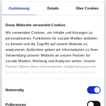
Schiedsrichterstühle der Serien ROYAL
DELUXE, Badminton
Zustimmung
Details
Über Cookies
Schiedsrichterstuhl und ROYAL TURNIER
(Modelle ab Baujahr 2007). Sie besteht
Diese Webseite verwendet Cookies
aus hochwertigem, UV-beständigem
Kunststoff und ist speziell für den
Wir verwenden Cookies, um Inhalte und Anzeigen zu
langlebigen Einsatz auf Sportanlagen im
personalisieren, Funktionen für soziale Medien anbieten
Regulärer Preis:
47,00 €
Innen- und Außenbereich konzipiert. Die
zu können und die Zugriffe auf unsere Website zu
Preise inkl. MwSt. zzgl. Versandkosten
robuste Sitzschale ist in fünf
analysieren. Außerdem geben wir Informationen zu Ihrer
verschiedenen Farben erhältlich und lässt
Verwendung unserer Website an unsere Partner für
Details
sich dank der praktischen Steckmontage
soziale Medien, Werbung und Analysen weiter. Unsere
schnell und unkompliziert montieren oder
Partner führen diese Informationen möglicherweise mit
austauschen. Dadurch eignet sie sich ideal
weiteren Daten zusammen, die Sie ihnen bereitgestellt
als langlebiges Ersatzteil für stark
haben oder die sie im Rahmen Ihrer Nutzung der Dienste
beanspruchte Schiedsrichterstühle. Mit
gesammelt haben.
Einwilligungsauswahl
ihren Dimensionen von B 35 x T 40 x H
Notwendig
40 cm bietet die Sitzschale eine
komfortable Sitzfläche.
Präferenzen