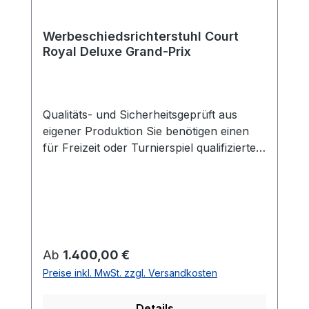
Werbeschiedsrichterstuhl Court
Royal Deluxe Grand-Prix
Qualitäts- und Sicherheitsgeprüft aus
eigener Produktion Sie benötigen einen
für Freizeit oder Turnierspiel qualifizierten
Schiedsrichterstuhl? Dann sind Sie in
unserem Online-Shop genau richtig. Als
Hersteller dieser Geräte legen wir neben
der Sicherheit unserer Kunden auch ein
Hauptaugenmerk auf Funktionalität und
Nachhaltigkeit. Die Auswahl und
Regulärer Preis:
Ab
1.400,00 €
Kombination hochwertiger Materialien
Preise inkl. MwSt. zzgl. Versandkosten
sorgen neben einer langen Haltbarkeit
auch für ein höheres Prestige Ihrer
Details