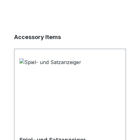
Produktgalerie überspringen
Accessory Items
Spiel- und Satzanzeiger