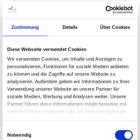
Zustimmung
Details
Über Cookies
Regulärer Preis:
Ab
57,00 €
Preise inkl. MwSt. zzgl. Versandkosten
Diese Webseite verwendet Cookies
Wir verwenden Cookies, um Inhalte und Anzeigen zu
Details
personalisieren, Funktionen für soziale Medien anbieten
zu können und die Zugriffe auf unsere Website zu
analysieren. Außerdem geben wir Informationen zu Ihrer
Verwendung unserer Website an unsere Partner für
soziale Medien, Werbung und Analysen weiter. Unsere
Partner führen diese Informationen möglicherweise mit
weiteren Daten zusammen, die Sie ihnen bereitgestellt
haben oder die sie im Rahmen Ihrer Nutzung der Dienste
gesammelt haben.
Einwilligungsauswahl
Notwendig