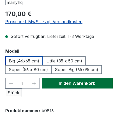
Regulärer Preis:
170,00 €
Preise inkl. MwSt. zzgl. Versandkosten
Sofort verfügbar, Lieferzeit: 1-3 Werktage
auswählen
Modell
Big (46x65 cm)
Little (35 x 50 cm)
Super (56 x 80 cm)
Super Big (65x95 cm)
Produkt Anzahl: Gib den gewünschten We
In den Warenkorb
Stück
Produktnummer:
40816