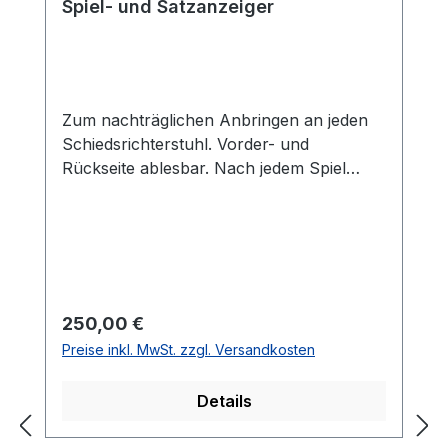
Spiel- und Satzanzeiger
Zum nachträglichen Anbringen an jeden
Schiedsrichterstuhl. Vorder- und
Rückseite ablesbar. Nach jedem Spiel
schlägt der Schiedsrichter ohne
Anstrengung eine Tafel um. Der Spiel- &
Satzanzeiger wird komplett mit
Befestigungsmaterial für alle
Schiedsrichterstühle passend mit 9 cm
hohen Zahlen geliefert.
Regulärer Preis:
250,00 €
Preise inkl. MwSt. zzgl. Versandkosten
Details