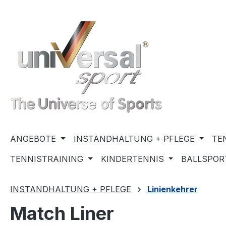
m Hauptinhalt springen
Zur Suche springen
Zur Hauptnavigation springen
ANGEBOTE
INSTANDHALTUNG + PFLEGE
TE
TENNISTRAINING
KINDERTENNIS
BALLSPOR
INSTANDHALTUNG + PFLEGE
Linienkehrer
Match Liner