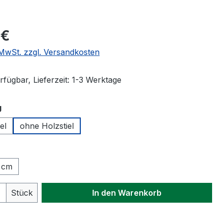
eis:
 €
. MwSt. zzgl. Versandkosten
fügbar, Lieferzeit: 1-3 Werktage
auswählen
g
el
ohne Holzstiel
wählen
 cm
 Anzahl: Gib den gewünschten Wert ein 
Stück
In den Warenkorb