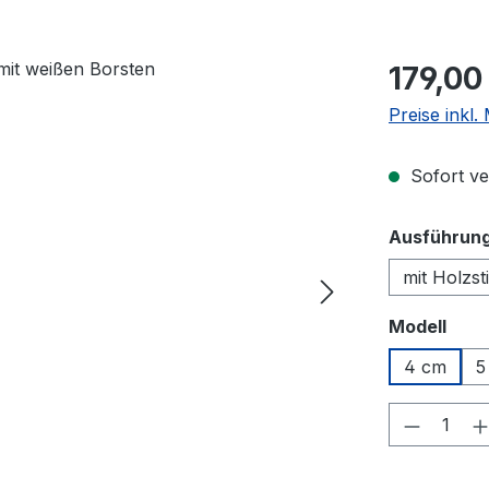
Regulärer Pr
179,00
Preise inkl
Sofort ver
Ausführun
mit Holzsti
aus
Modell
4 cm
5
Produkt