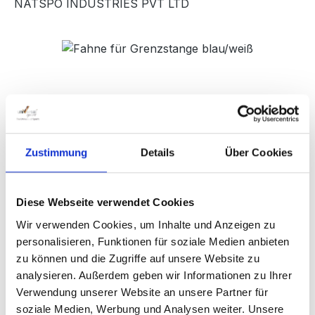
NATSPO INDUSTRIES PVT LTD
Bildergalerie überspringen
Zustimmung
Details
Über Cookies
Diese Webseite verwendet Cookies
Regulärer Preis:
2,90 €
Wir verwenden Cookies, um Inhalte und Anzeigen zu
personalisieren, Funktionen für soziale Medien anbieten
Preise inkl. MwSt. zzgl. Versandkosten
zu können und die Zugriffe auf unsere Website zu
analysieren. Außerdem geben wir Informationen zu Ihrer
Versandfertig in 1 Tag, Lieferzeit 1-3 Werktage
Verwendung unserer Website an unsere Partner für
soziale Medien, Werbung und Analysen weiter. Unsere