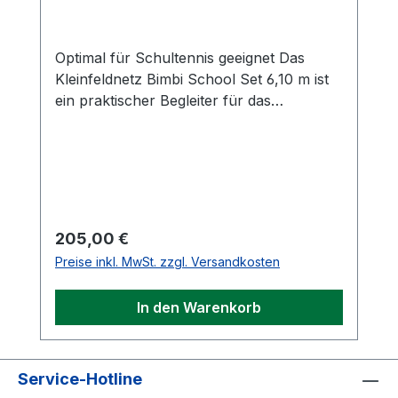
Tasche verbirgt.
Optimal für Schultennis geeignet Das
Kleinfeldnetz Bimbi School Set 6,10 m ist
ein praktischer Begleiter für das
Kindertennistraining. Die Tennisanlage,
inklusive Tennisnetz, eine passende
Aufbewahrungstasche zum Verstauen,
vier Tennisschläger und 12 Bimbi Easy
Bälle sind in der Lieferung enthalten. Die
Anlage kann sehr schnell durch ein
Regulärer Preis:
205,00 €
praktisches Verbindungs-Steck-System
Preise inkl. MwSt. zzgl. Versandkosten
mit Fiberglassstangen auf- und abgebaut
werden. Mit Kunstoffverbindungen
In den Warenkorb
werden die Stangen zusammengesetzt.
Das beiliegende Netz hat an beiden Seiten
einen Hohlsaum, damit es einfach über die
beiden Pfosten gestülpt werden kann. Das
Service-Hotline