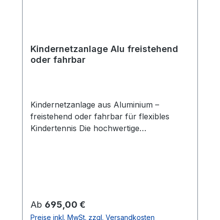
Kindernetzanlage Alu freistehend
oder fahrbar
Kindernetzanlage aus Aluminium –
freistehend oder fahrbar für flexibles
Kindertennis Die hochwertige
Kindernetzanlage aus Aluminium ist die
ideale Lösung für modernes Kindertennis,
Schul- und Vereinssport sowie den
Einsatz im Training. Dank ihrer stabilen
Konstruktion aus robustem 50 x 50 mm
Aluminiumprofil überzeugt die Anlage
Regulärer Preis:
Ab
695,00 €
durch maximale Langlebigkeit und
Preise inkl. MwSt. zzgl. Versandkosten