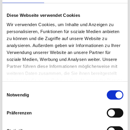
Alltagstauglichkeit. Professionelles Design
& einfache Bedienung Der
Diese Webseite verwendet Cookies
Spielstandanzeiger verfügt über 6
Wir verwenden Cookies, um Inhalte und Anzeigen zu
Einstellscheiben für bis zu 3 Satzstände
personalisieren, Funktionen für soziale Medien anbieten
und zeigt den Spielstand auf der Vorder-
zu können und die Zugriffe auf unsere Website zu
und Rückseite an. Das übersichtliche
analysieren. Außerdem geben wir Informationen zu Ihrer
Design mit großen, klaren Zahlen
Verwendung unserer Website an unsere Partner für
garantiert eine hervorragende Lesbarkeit
soziale Medien, Werbung und Analysen weiter. Unsere
auch aus größerer Entfernung. Extrem
Partner führen diese Informationen möglicherweise mit
robust & wetterfest – ideal für den
weiteren Daten zusammen, die Sie ihnen bereitgestellt
Dauereinsatz im Freien Gefertigt aus
haben oder die sie im Rahmen Ihrer Nutzung der Dienste
lichtbeständigem Kunststoff und
gesammelt haben.
Einwilligungsauswahl
ausgestattet mit nicht rostenden
Notwendig
Beschlägen, ist dieser Tennis
Match Pointer Big freistehend - 2
Spielstandanzeiger absolut
Modelle
witterungsbeständig und für den
Präferenzen
ganzjährigen Einsatz auf dem Tennisplatz
konzipiert. ! Regen, Sonne, Hitze oder