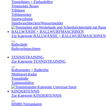
Tennislinien + Einbauhilfen
Tennisplatz Besen
Tribünen
Tribünensitze
Sportwerbung
Standwaschbecken/Wasserspender
BALLWÄNDE + BALLWURFMASCHINEN
Zur Kategorie BALLWÄNDE + BALLWURFMASCHINEN
Ballwände
Ballwurfmaschinen
TENNISTRAINING
Zur Kategorie TENNISTRAINING
Ballsammler + Ballkörbe
Multisport-Radar
Tennisbälle
Trainingshilfen
KINDERTENNIS
Zur Kategorie KINDERTENNIS
BIMBI Netzanlagen