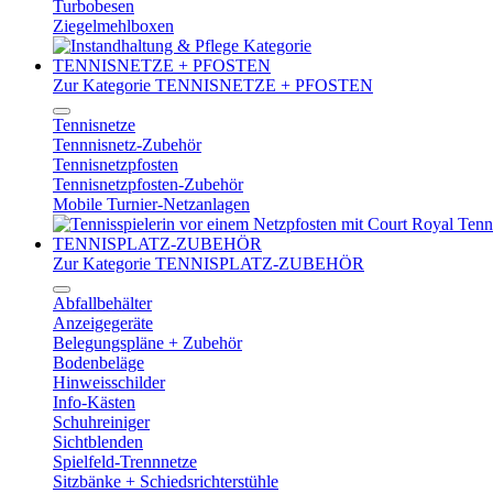
Turbobesen
Ziegelmehlboxen
TENNISNETZE + PFOSTEN
Zur Kategorie TENNISNETZE + PFOSTEN
Tennisnetze
Tennnisnetz-Zubehör
Tennisnetzpfosten
Tennisnetzpfosten-Zubehör
Mobile Turnier-Netzanlagen
TENNISPLATZ-ZUBEHÖR
Zur Kategorie TENNISPLATZ-ZUBEHÖR
Abfallbehälter
Anzeigegeräte
Belegungspläne + Zubehör
Bodenbeläge
Hinweisschilder
Info-Kästen
Schuhreiniger
Sichtblenden
Spielfeld-Trennnetze
Sitzbänke + Schiedsrichterstühle