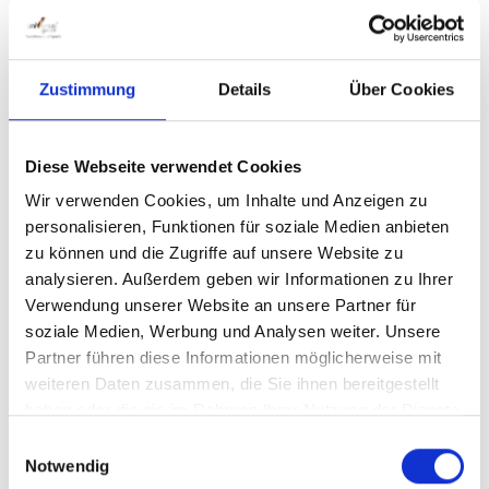
Zustimmung
Details
Über Cookies
Drahtkorb - 18 l
Diese Webseite verwendet Cookies
Wir verwenden Cookies, um Inhalte und Anzeigen zu
personalisieren, Funktionen für soziale Medien anbieten
zu können und die Zugriffe auf unsere Website zu
analysieren. Außerdem geben wir Informationen zu Ihrer
Schlichtes DesignHalbrund, verzinkt mit
Verwendung unserer Website an unsere Partner für
Blechboden gelocht zum Wasserablauf.
soziale Medien, Werbung und Analysen weiter. Unsere
Karabinerhaken zur Befestigung am Zaun.
Partner führen diese Informationen möglicherweise mit
Größe: 14 cm x 32 cm x 17 cm Was sind
weiteren Daten zusammen, die Sie ihnen bereitgestellt
die Vorteile eines Drahtgitter Korb?
haben oder die sie im Rahmen Ihrer Nutzung der Dienste
Belüftung: Drahtgitter ermöglichen eine
gesammelt haben.
gute Belüftung, was dazu beiträgt,
Einwilligungsauswahl
Gerüche zu minimieren und die
Notwendig