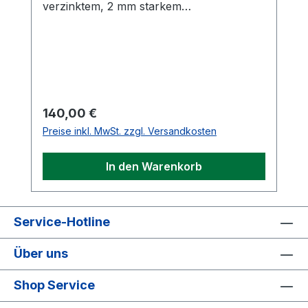
verzinktem, 2 mm starkem
Stahldrahtgewebe mit 4 Füßen aus 8 mm
Rundstahl. Größe: 40 cm Durchmesser,
Höhe 50 cm.
Regulärer Preis:
140,00 €
Preise inkl. MwSt. zzgl. Versandkosten
In den Warenkorb
Service-Hotline
Über uns
Shop Service