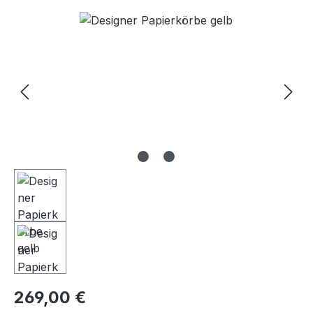
Bildergalerie überspringen
Regulärer Preis:
269,00 €