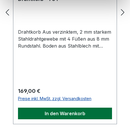
Drahtkorb Aus verzinktem, 2 mm starkem
Stahldrahtgewebe mit 4 Füßen aus 8 mm
Rundstahl. Boden aus Stahlblech mit
Wasserablaufbohrungen. Größe 40 cm
Durchmesser; Höhe 60 cm.
Regulärer Preis:
169,00 €
Preise inkl. MwSt. zzgl. Versandkosten
In den Warenkorb