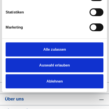
Produktnummer:
28002_Dreieck
Statistiken
Beschreibung
Marketing
Ist die ideale Pflegeeinheit für jeden Belag geeignet.
Die Dreipunktaufnahme oder das Zugseil ist für die
Benutzung mit Schl…
Mehr
Alle zulassen
Bewertungen
Informationen zur Produktsicherheit
Auswahl erlauben
Ablehnen
Service-Hotline
Über uns