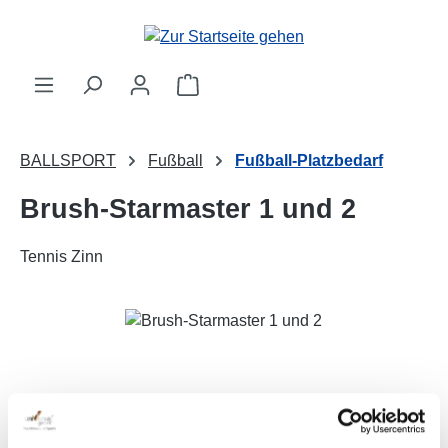
Zum Hauptinhalt springen
Warenkorb enthält 0 Positionen. 
BALLSPORT
Fußball
Fußball-Platzbedarf
Brush-Starmaster 1 und 2
Tennis Zinn
Bildergalerie überspringen