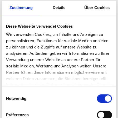
Zustimmung
Details
Über Cookies
Diese Webseite verwendet Cookies
Regulärer Preis:
1.049,00 €
Wir verwenden Cookies, um Inhalte und Anzeigen zu
Preise inkl. MwSt. zzgl. Versandkosten
personalisieren, Funktionen für soziale Medien anbieten
zu können und die Zugriffe auf unsere Website zu
analysieren. Außerdem geben wir Informationen zu Ihrer
Versandfertig in 1 Tag, Lieferzeit 1-3 Werktage
Verwendung unserer Website an unsere Partner für
soziale Medien, Werbung und Analysen weiter. Unsere
auswählen
Modell
Partner führen diese Informationen möglicherweise mit
Dreieckform
Rechteckform
weiteren Daten zusammen, die Sie ihnen bereitgestellt
haben oder die sie im Rahmen Ihrer Nutzung der Dienste
Produkt Anzahl: Gib den gewünschten Wert e
gesammelt haben.
In den Warenkorb
Einwilligungsauswahl
Notwendig
Stück
Präferenzen