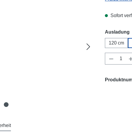
Sofort verf
Ausladung
120 cm
Produkt 
Produktnu
erheit