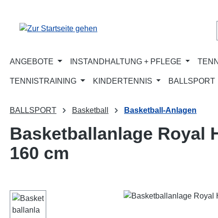
m Hauptinhalt springen
Zur Suche springen
Zur Hauptnavigation springen
ANGEBOTE
INSTANDHALTUNG + PFLEGE
TENN
TENNISTRAINING
KINDERTENNIS
BALLSPORT
BALLSPORT
Basketball
Basketball-Anlagen
Basketballanlage Royal H
160 cm
Bildergalerie überspringen