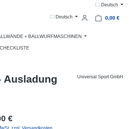
Deutsch
Deutsch
0,00 €
Ware
ALLWÄNDE + BALLWURFMASCHINEN
CHECKLISTE
 - Ausladung
Universal Sport GmbH
eis:
00 €
 MwSt. zzgl. Versandkosten