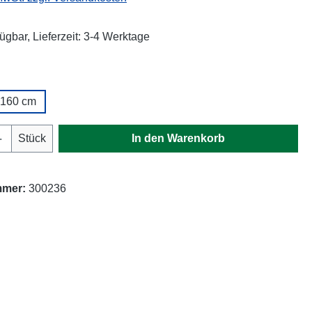
ügbar, Lieferzeit: 3-4 Werktage
auswählen
160 cm
Anzahl: Gib den gewünschten Wert ein oder
Stück
In den Warenkorb
mmer:
300236