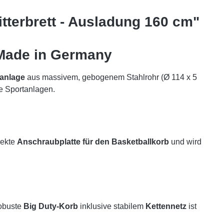
tterbrett - Ausladung 160 cm"
 Made in Germany
lanlage
aus massivem, gebogenem Stahlrohr (Ø 114 x 5
he Sportanlagen.
rekte
Anschraubplatte für den Basketballkorb
und wird
robuste
Big Duty-Korb
inklusive stabilem
Kettennetz
ist
.