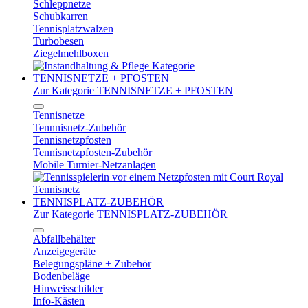
Schleppnetze
Schubkarren
Tennisplatzwalzen
Turbobesen
Ziegelmehlboxen
TENNISNETZE + PFOSTEN
Zur Kategorie TENNISNETZE + PFOSTEN
Tennisnetze
Tennnisnetz-Zubehör
Tennisnetzpfosten
Tennisnetzpfosten-Zubehör
Mobile Turnier-Netzanlagen
TENNISPLATZ-ZUBEHÖR
Zur Kategorie TENNISPLATZ-ZUBEHÖR
Abfallbehälter
Anzeigegeräte
Belegungspläne + Zubehör
Bodenbeläge
Hinweisschilder
Info-Kästen