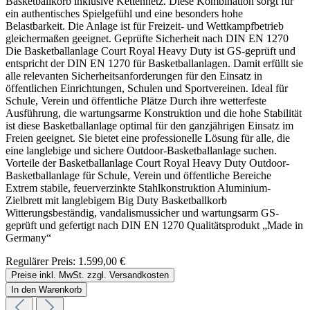
Basketballkorb inklusive Kettennetz. Diese Kombination sorgt für
ein authentisches Spielgefühl und eine besonders hohe
Belastbarkeit. Die Anlage ist für Freizeit- und Wettkampfbetrieb
gleichermaßen geeignet. Geprüfte Sicherheit nach DIN EN 1270
Die Basketballanlage Court Royal Heavy Duty ist GS-geprüft und
entspricht der DIN EN 1270 für Basketballanlagen. Damit erfüllt sie
alle relevanten Sicherheitsanforderungen für den Einsatz in
öffentlichen Einrichtungen, Schulen und Sportvereinen. Ideal für
Schule, Verein und öffentliche Plätze Durch ihre wetterfeste
Ausführung, die wartungsarme Konstruktion und die hohe Stabilität
ist diese Basketballanlage optimal für den ganzjährigen Einsatz im
Freien geeignet. Sie bietet eine professionelle Lösung für alle, die
eine langlebige und sichere Outdoor-Basketballanlage suchen.
Vorteile der Basketballanlage Court Royal Heavy Duty Outdoor-
Basketballanlage für Schule, Verein und öffentliche Bereiche
Extrem stabile, feuerverzinkte Stahlkonstruktion Aluminium-
Zielbrett mit langlebigem Big Duty Basketballkorb
Witterungsbeständig, vandalismussicher und wartungsarm GS-
geprüft und gefertigt nach DIN EN 1270 Qualitätsprodukt „Made in
Germany“
Regulärer Preis:
1.599,00 €
Preise inkl. MwSt. zzgl. Versandkosten
In den Warenkorb