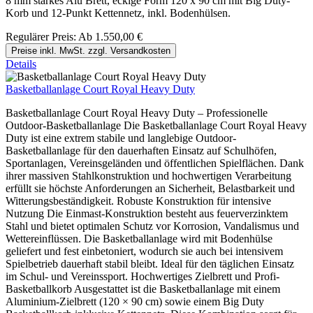
8 mm starkes Alu Brett, eckige Form 120 x 90 cm mit Big Duty-
Korb und 12-Punkt Kettennetz, inkl. Bodenhülsen.
Regulärer Preis:
Ab
1.550,00 €
Preise inkl. MwSt. zzgl. Versandkosten
Details
Basketballanlage Court Royal Heavy Duty
Basketballanlage Court Royal Heavy Duty – Professionelle
Outdoor-Basketballanlage Die Basketballanlage Court Royal Heavy
Duty ist eine extrem stabile und langlebige Outdoor-
Basketballanlage für den dauerhaften Einsatz auf Schulhöfen,
Sportanlagen, Vereinsgeländen und öffentlichen Spielflächen. Dank
ihrer massiven Stahlkonstruktion und hochwertigen Verarbeitung
erfüllt sie höchste Anforderungen an Sicherheit, Belastbarkeit und
Witterungsbeständigkeit. Robuste Konstruktion für intensive
Nutzung Die Einmast-Konstruktion besteht aus feuerverzinktem
Stahl und bietet optimalen Schutz vor Korrosion, Vandalismus und
Wettereinflüssen. Die Basketballanlage wird mit Bodenhülse
geliefert und fest einbetoniert, wodurch sie auch bei intensivem
Spielbetrieb dauerhaft stabil bleibt. Ideal für den täglichen Einsatz
im Schul- und Vereinssport. Hochwertiges Zielbrett und Profi-
Basketballkorb Ausgestattet ist die Basketballanlage mit einem
Aluminium-Zielbrett (120 × 90 cm) sowie einem Big Duty