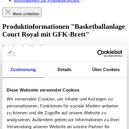
Informationen zur Produktsicherheit
Menü schließen
Produktinformationen "Basketballanlage
Court Royal mit GFK-Brett"
Basketballanlage
mit Glasfaserverstärktem Kunststoffbrett
Ein stabiles, feuerverzinktes Stahlrohr-Quadrat-Profil mit den
Zustimmung
Details
Über Cookies
Dimensionen 90x90x4 mm, kombiniert mit einem abgerundeten
GFK-Brett mit den Dimensionen 120 x 90 cm macht dies zu einem
Court Royal Spitzenprodukt. Die Korbhöhe ist auf einer
Wettkampfhöhe von 305 cm angebracht und ist nicht in der Höhe
Diese Webseite verwendet Cookies
verstellbar. Über das Drop-down Menü kann eine Ausladung von
120 cm oder 165 cm ausgewählt werden und ist daher für alle
Wir verwenden Cookies, um Inhalte und Anzeigen zu
Altersklassen geeignet. Daher eignet sich diese perfekt für
personalisieren, Funktionen für soziale Medien anbieten
öffentliche Einrichtungen wie z.B. Schulhöfe, Spielplätze und
zu können und die Zugriffe auf unsere Website zu
Vereine. Die Säule wird der mitgelieferten verzinkten Bodenhülse in
den Boden einbetoniert und steht sicher und Vandalismussicherung.
analysieren. Außerdem geben wir Informationen zu Ihrer
Zusätzlich ist im Lieferumfang ein orangefarbener DIN-Korb mit
Verwendung unserer Website an unsere Partner für