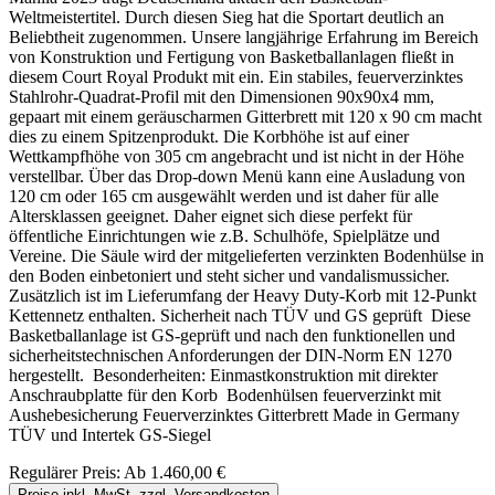
Weltmeistertitel. Durch diesen Sieg hat die Sportart deutlich an
Beliebtheit zugenommen. Unsere langjährige Erfahrung im Bereich
von Konstruktion und Fertigung von Basketballanlagen fließt in
diesem Court Royal Produkt mit ein. Ein stabiles, feuerverzinktes
Stahlrohr-Quadrat-Profil mit den Dimensionen 90x90x4 mm,
gepaart mit einem geräuscharmen Gitterbrett mit 120 x 90 cm macht
dies zu einem Spitzenprodukt. Die Korbhöhe ist auf einer
Wettkampfhöhe von 305 cm angebracht und ist nicht in der Höhe
verstellbar. Über das Drop-down Menü kann eine Ausladung von
120 cm oder 165 cm ausgewählt werden und ist daher für alle
Altersklassen geeignet. Daher eignet sich diese perfekt für
öffentliche Einrichtungen wie z.B. Schulhöfe, Spielplätze und
Vereine. Die Säule wird der mitgelieferten verzinkten Bodenhülse in
den Boden einbetoniert und steht sicher und vandalismussicher.
Zusätzlich ist im Lieferumfang der Heavy Duty-Korb mit 12-Punkt
Kettennetz enthalten. Sicherheit nach TÜV und GS geprüft Diese
Basketballanlage ist GS-geprüft und nach den funktionellen und
sicherheitstechnischen Anforderungen der DIN-Norm EN 1270
hergestellt. Besonderheiten: Einmastkonstruktion mit direkter
Anschraubplatte für den Korb Bodenhülsen feuerverzinkt mit
Aushebesicherung Feuerverzinktes Gitterbrett Made in Germany
TÜV und Intertek GS-Siegel
Regulärer Preis:
Ab
1.460,00 €
Preise inkl. MwSt. zzgl. Versandkosten