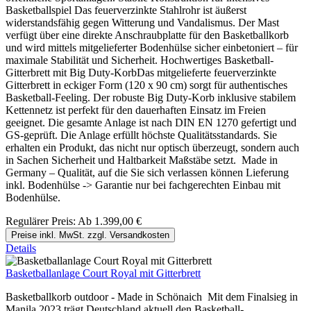
Basketballspiel Das feuerverzinkte Stahlrohr ist äußerst
widerstandsfähig gegen Witterung und Vandalismus. Der Mast
verfügt über eine direkte Anschraubplatte für den Basketballkorb
und wird mittels mitgelieferter Bodenhülse sicher einbetoniert – für
maximale Stabilität und Sicherheit. Hochwertiges Basketball-
Gitterbrett mit Big Duty-KorbDas mitgelieferte feuerverzinkte
Gitterbrett in eckiger Form (120 x 90 cm) sorgt für authentisches
Basketball-Feeling. Der robuste Big Duty-Korb inklusive stabilem
Kettennetz ist perfekt für den dauerhaften Einsatz im Freien
geeignet. Die gesamte Anlage ist nach DIN EN 1270 gefertigt und
GS-geprüft. Die Anlage erfüllt höchste Qualitätsstandards. Sie
erhalten ein Produkt, das nicht nur optisch überzeugt, sondern auch
in Sachen Sicherheit und Haltbarkeit Maßstäbe setzt. Made in
Germany – Qualität, auf die Sie sich verlassen können Lieferung
inkl. Bodenhülse -> Garantie nur bei fachgerechten Einbau mit
Bodenhülse.
Regulärer Preis:
Ab
1.399,00 €
Preise inkl. MwSt. zzgl. Versandkosten
Details
Basketballanlage Court Royal mit Gitterbrett
Basketballkorb outdoor - Made in Schönaich Mit dem Finalsieg in
Manila 2023 trägt Deutschland aktuell den Basketball-