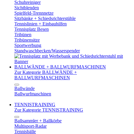
Schuhreiniger
Sichtblenden
Spielfeld-Trennnetze
Sitzbänke + Schiedsrichterstühle
Tennislinien + Einbauhilfen
Tennisplatz Besen
Tribünen
Tribünensitze
Sportwerbung
Standwaschbecken/Wasserspender
BALLWÄNDE + BALLWURFMASCHINEN
Zur Kategorie BALLWÄNDE +
BALLWURFMASCHINEN
Ballwände
Ballwurfmaschinen
TENNISTRAINING
Zur Kategorie TENNISTRAINING
Ballsammler + Ballkörbe
Multisport-Radar
Tennisbälle