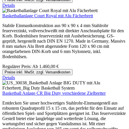
Details
Basketballanlage Court Royal mit Alu Fächerbrett
Stabile Einmastkonstruktion aus 90 x 90 x 4 mm Stahlrohr
feuerverzinkt, vollverschweißt mit direkter Anschraubplatte für den
Korb. Bodenhülsen feuerverzinkt mit Aushebesicherung. GS-
geprüft, hergestellt nach DIN EN 1270. Made in Germany. Massivs
8 mm starkes Alu Brett abgerundete Form 120 x 90 cm mit
orangefarbenen DIN-Korb und 6 mm Nylonnetz, inkl.
Bodenhülsen.
Regulärer Preis:
Ab
1.460,00 €
Preise inkl. MwSt. zzgl. Versandkosten
Details
Basketball Anlage CR Big Duty verschiedene Zielbretter
Entdecken Sie unser hochwertiges Stahlrohr-Einmastgestell aus
robustem Quadratprofil 15 x 15 cm, das perfekt für den Einsatz auf
öffentlichen Spiel- und Sportplätzen geeignet ist. Das feuerverzinkte
Gestell bietet eine langlebige und wetterfeste Lösung, die
wartungsfrei und sicher gegen Vandalismus ist. Mit einer
großzügigen Ausladung von 165 cm sorgt das vollverschweißte