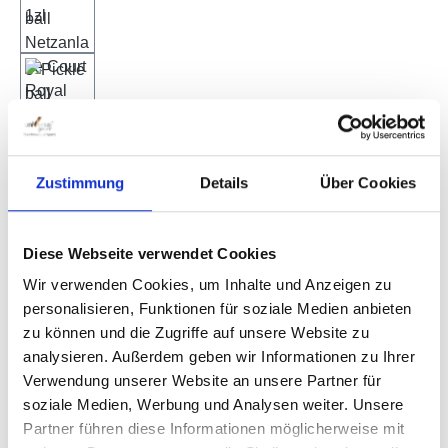
Regulärer Preis:
1.995,00 €
Preise inkl. MwSt. zzgl. Versandkosten
Zustimmung
Details
Über Cookies
Sofort verfügbar, Lieferzeit: 1-3 Werktage
Diese Webseite verwendet Cookies
Produkt Anzahl: Gib den gewünschten Wert e
Wir verwenden Cookies, um Inhalte und Anzeigen zu
In den Warenkorb
personalisieren, Funktionen für soziale Medien anbieten
zu können und die Zugriffe auf unsere Website zu
analysieren. Außerdem geben wir Informationen zu Ihrer
Produktnummer:
404233
Verwendung unserer Website an unsere Partner für
soziale Medien, Werbung und Analysen weiter. Unsere
Partner führen diese Informationen möglicherweise mit
Beschreibung