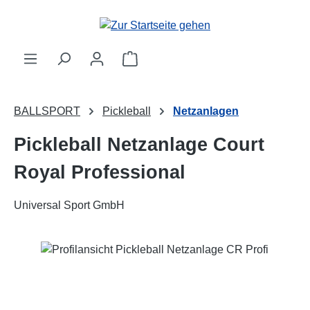
Zum Hauptinhalt springen
Warenkorb enthält 0 Positionen. 
BALLSPORT
Pickleball
Netzanlagen
Pickleball Netzanlage Court
Royal Professional
Universal Sport GmbH
Bildergalerie überspringen