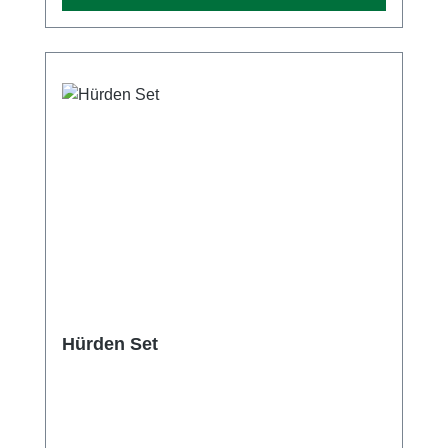
praktischer Transporttasche Technische
Daten: Anzahl Felder: 16 Anzahl Streifen: 17
Länge: 8 m Breite: 50 cm Material: PVC
Farbe: Gelb
Hürden Set