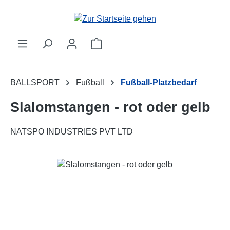
Zum Hauptinhalt springen
Warenkorb enthält 0 Positionen. 
BALLSPORT
Fußball
Fußball-Platzbedarf
Slalomstangen - rot oder gelb
NATSPO INDUSTRIES PVT LTD
Bildergalerie überspringen