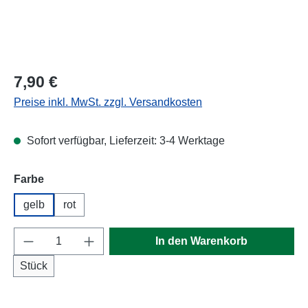
Regulärer Preis:
7,90 €
Preise inkl. MwSt. zzgl. Versandkosten
Sofort verfügbar, Lieferzeit: 3-4 Werktage
auswählen
Farbe
gelb
rot
Produkt Anzahl: Gib den gewünschten Wert e
In den Warenkorb
Stück