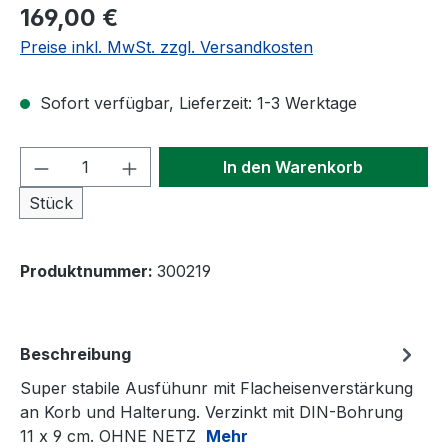
Regulärer Preis:
169,00 €
Preise inkl. MwSt. zzgl. Versandkosten
Sofort verfügbar, Lieferzeit: 1-3 Werktage
Produkt Anzahl: Gib den gewünschten We
In den Warenkorb
Stück
Produktnummer:
300219
Beschreibung
Super stabile Ausfühunr mit Flacheisenverstärkung
an Korb und Halterung. Verzinkt mit DIN-Bohrung
11 x 9 cm. OHNE NETZ
Mehr