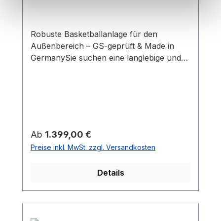
Robuste Basketballanlage für den
Außenbereich – GS-geprüft & Made in
GermanySie suchen eine langlebige und
stabile Basketballanlage für den
Außenbereich? Unsere hochwertige
Einmast-Basketballanlage aus massivem,
gebogenem Stahlrohr (Ø 114 x 5 mm)
überzeugt durch Qualität, Sicherheit und
Langlebigkeit. Ideal für Schulhöfe,
Regulärer Preis:
Ab
1.399,00 €
Spielplätze, Vereinsgelände oder
Preise inkl. MwSt. zzgl. Versandkosten
öffentliche Sportanlagen. Stabile
Konstruktion für intensives
Details
Basketballspiel Das feuerverzinkte
Stahlrohr ist äußerst widerstandsfähig
gegen Witterung und Vandalismus. Der
Mast verfügt über eine direkte