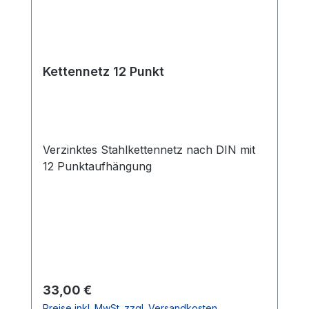
Kettennetz 12 Punkt
Verzinktes Stahlkettennetz nach DIN mit
12 Punktaufhängung
Regulärer Preis:
33,00 €
Preise inkl. MwSt. zzgl. Versandkosten