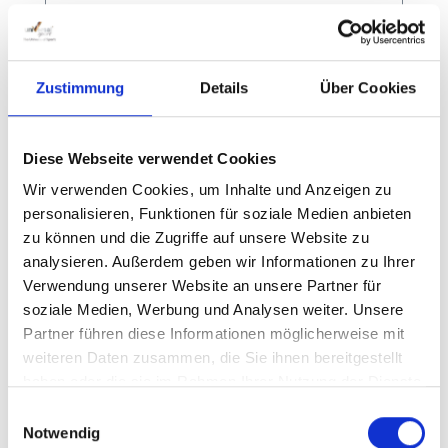
Zustimmung
Details
Über Cookies
Basketballanlage Court Royal mit
Alu Fächerbrett
Diese Webseite verwendet Cookies
Wir verwenden Cookies, um Inhalte und Anzeigen zu
personalisieren, Funktionen für soziale Medien anbieten
Stabile Einmastkonstruktion aus 90 x 90 x
zu können und die Zugriffe auf unsere Website zu
4 mm Stahlrohr feuerverzinkt,
analysieren. Außerdem geben wir Informationen zu Ihrer
vollverschweißt mit direkter
Verwendung unserer Website an unsere Partner für
Anschraubplatte für den Korb.
soziale Medien, Werbung und Analysen weiter. Unsere
Bodenhülsen feuerverzinkt mit
Partner führen diese Informationen möglicherweise mit
Aushebesicherung. GS-geprüft,
weiteren Daten zusammen, die Sie ihnen bereitgestellt
hergestellt nach DIN EN 1270. Made in
haben oder die sie im Rahmen Ihrer Nutzung der Dienste
Germany. Massivs 8 mm starkes Alu Brett
gesammelt haben.
abgerundete Form 120 x 90 cm mit
Einwilligungsauswahl
Regulärer Preis:
Ab
1.460,00 €
Notwendig
orangefarbenen DIN-Korb und 6 mm
Preise inkl. MwSt. zzgl. Versandkosten