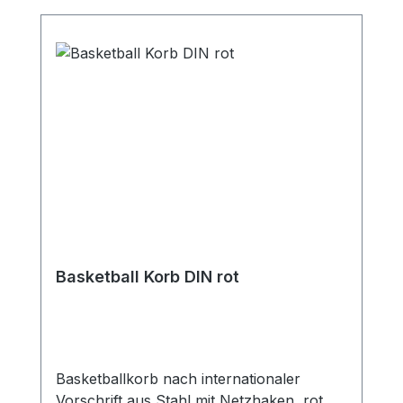
sichere Outdoor-Basketballanlage suchen.
Vorteile der Basketballanlage Court Royal
Heavy Duty Outdoor-Basketballanlage für
Schule, Verein und öffentliche Bereiche
Extrem stabile, feuerverzinkte
Stahlkonstruktion Aluminium-Zielbrett mit
langlebigem Big Duty Basketballkorb
Witterungsbeständig, vandalismussicher
und wartungsarm GS-geprüft und
gefertigt nach DIN EN 1270
Qualitätsprodukt „Made in Germany“
Basketball Korb DIN rot
Basketballkorb nach internationaler
Vorschrift aus Stahl mit Netzhaken, rot